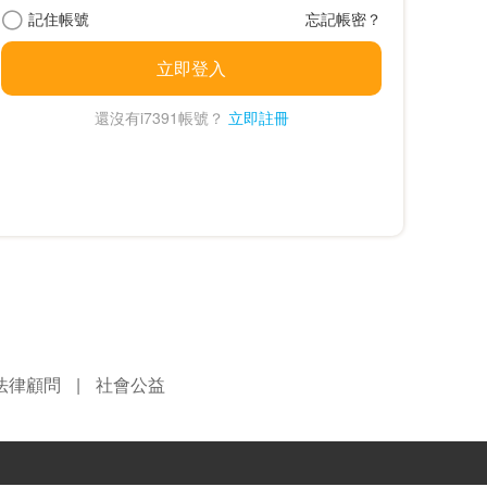
記住帳號
忘記帳密？
立即登入
還沒有i7391帳號？
立即註冊
法律顧問
|
社會公益