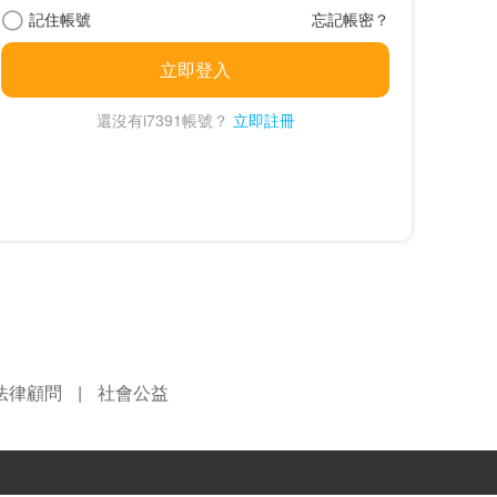
記住帳號
忘記帳密？
立即登入
還沒有i7391帳號？
立即註冊
法律顧問
|
社會公益